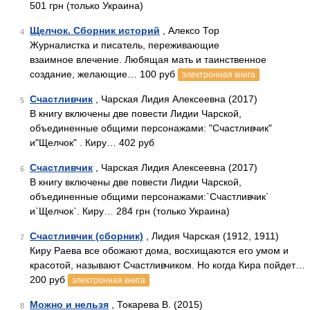
501 грн (только Украина)
Щелчок. Сборник историй
, Алексо Тор
4
Журналистка и писатель, переживающие
взаимное влечение. Любящая мать и таинственное
создание, желающие… 100 руб
электронная книга
Счастливчик
, Чарская Лидия Алексеевна (2017)
5
В книгу включены две повести Лидии Чарской,
объединенные общими персонажами: "Счастливчик"
и"Щелчок" . Киру… 402 руб
Счастливчик
, Чарская Лидия Алексеевна (2017)
6
В книгу включены две повести Лидии Чарской,
объединенные общими персонажами:`Счастливчик`
и`Щелчок`. Киру… 284 грн (только Украина)
Счастливчик (сборник)
, Лидия Чарская (1912, 1911)
7
Киру Раева все обожают дома, восхищаются его умом и
красотой, называют Счастливчиком. Но когда Кира пойдет…
200 руб
электронная книга
Можно и нельзя
, Токарева В. (2015)
8